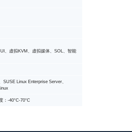
UI、虚拟KVM、虚拟媒体、SOL、智能
x、SUSE Linux Enterprise Server、
inux
40°C-70°C