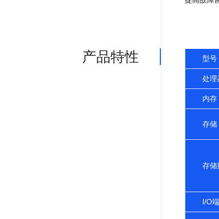
提高故障
产品特性
型号
处理
内存
存储
存储
I/O