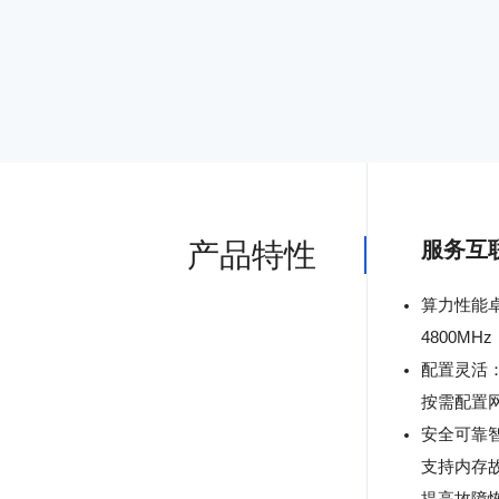
产品特性
服务
互
算力性能卓
4800M
配置灵活
按需配置
安全可靠
支持内存