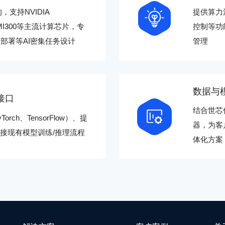
，支持NVIDIA
提供算力
D MI300等主流计算芯片，专
控制等功
部署等AI密集任务设计
管理
数据与
接口
结合世芯信
rch、TensorFlow）、提
器，为客
户对接现有模型训练/推理流程
体化方案